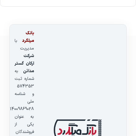
بانک
میلگرد
با
مدیریت
شرکت
ارکان گستر
مدائن
به
شماره ثبت
574353
و شناسه
ملی
14009869028
به عنوان
یکی از
فروشندگان