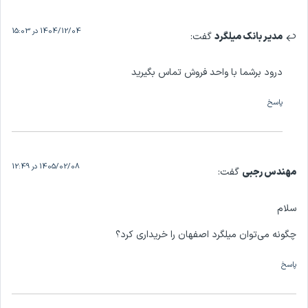
1404/12/04 در 15:03
انک میلگرد
گفت:
رشما با واحد فروش تماس بگیرید
1405/02/08 در 12:49
جبی
گفت:
توان میلگرد اصفهان را خریداری کرد؟